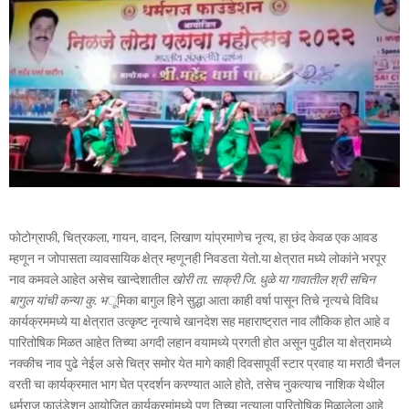
फोटोग्राफी, चित्रकला, गायन, वादन, लिखाण यांप्रमाणेच नृत्य, हा छंद केवळ एक आवड
म्हणून न जोपासता व्यावसायिक क्षेत्र म्हणूनही निवडता येतो.या क्षेत्रात मध्ये लोकांने भरपूर
नाव कमवले आहेत असेच खान्देशातील
खोरी ता. साक्री जि. धुळे या गावातील श्री सचिन
बागुल यांची कन्या कु. भ
ूमिका बागुल हिने सुद्धा आता काही वर्षा पासून तिचे नृत्यचे विविध
कार्यक्रममध्ये या क्षेत्रात उत्कृष्ट नृत्याचे खानदेश सह महाराष्ट्रात नाव लौकिक होत आहे व
पारितोषिक मिळत आहेत तिच्या अगदी लहान वयामध्ये प्रगती होत असून पुढील या क्षेत्रामध्ये
नक्कीच नाव पुढे नेईल असे चित्र समोर येत मागे काही दिवसापूर्वी स्टार प्रवाह या मराठी चैनल
वरती चा कार्यक्रमात भाग घेत प्रदर्शन करण्यात आले होते, तसेच नुकत्याच नाशिक येथील
धर्मराज फाउंडेशन आयोजित कार्यक्रमांमध्ये पण तिच्या नृत्याला पारितोषिक मिळालेला आहे