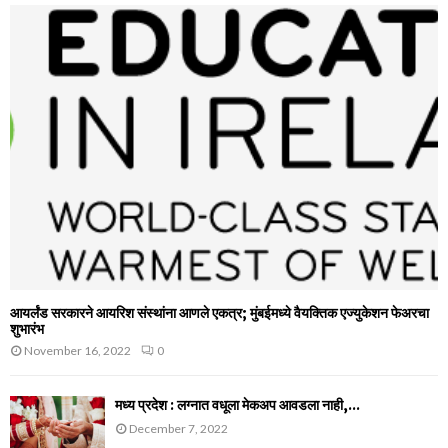
आयर्लंड सरकारने आयरिश संस्‍थांना आणले एकत्र; मुंबईमध्‍ये वैयक्तिक एज्‍युकेशन फेअरचा
शुभारंभ
November 16, 2022
0
मध्य प्रदेश : लग्नात वधूला मेकअप आवडला नाही,...
December 7, 2022