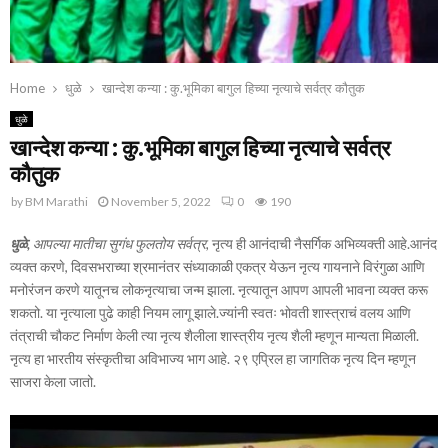
Home
धुळे
खान्देश कन्या : कु.भूमिका बागुल हिच्या नृत्याचे सर्वत्र कौतुक
धुळे
खान्देश कन्या : कु.भूमिका बागुल हिच्या नृत्याचे सर्वत्र
कौतुक
by
BM Marathi
November 5, 2022
0
190
धुळे,
आपल्या मातीचा सुगंध फुलतोय सर्वत्र,
नृत्य ही आनंदाची नैसर्गिक अभिव्यक्ती आहे.आनंद
व्यक्त करणे, दिवसभराच्या श्रमानंतर संध्याकाळी एकत्र येऊन नृत्य गायनाने विरंगुळा आणि
मनोरंजन करणे यातूनच लोकनृत्याचा जन्म झाला. नृत्यातून आपण आपली भावना व्यक्त करू
शकतो. या नृत्याला पुढे काही नियम लागू झाले.ज्यांनी स्वतः भोवती शास्त्राचं वलय आणि
तंत्राची चौकट निर्माण केली त्या नृत्य शैलीला शास्त्रीय नृत्य शैली म्हणून मान्यता मिळाली.
नृत्य हा भारतीय संस्कृतीचा अविभाज्य भाग आहे. २९ एप्रिल हा जागतिक नृत्य दिन म्हणून
साजरा केला जातो.