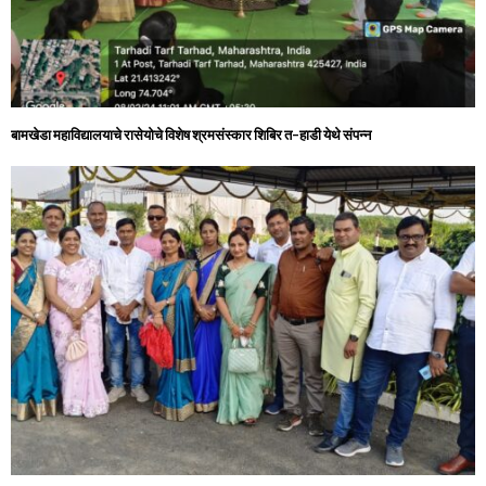
बामखेडा महाविद्यालयाचे रासेयोचे विशेष श्रमसंस्कार शिबिर त-हाडी येथे संपन्न