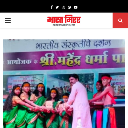
Facebook
Twitter
Instagram
Pinterest
Youtube
PRIMARY
MENU