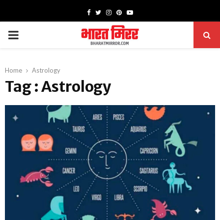
Facebook
Twitter
Instagram
Pinterest
Youtube
PRIMARY
MENU
Home
Astrology
Tag : Astrology