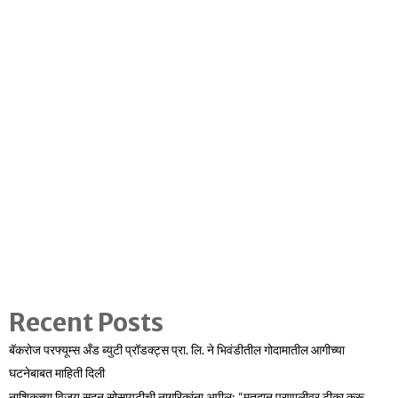
Recent Posts
बॅकरोज परफ्यूम्स अँड ब्युटी प्रॉडक्ट्स प्रा. लि. ने भिवंडीतील गोदामातील आगीच्या
घटनेबाबत माहिती दिली
नाशिकच्या विजय सदन सोसायटीची नागरिकांना अपील: “मतदान प्रणालीवर टीका करू