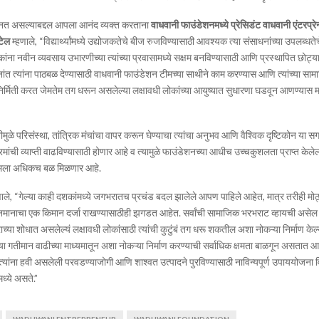
नत असल्याबद्दल आपला आनंद व्यक्त करताना
वाधवानी फाउंडेशनमध्ये प्रेसिडंट वाधवानी एंटरप्रेन्
पटेल
म्हणाले, “विद्यार्थ्यांमध्ये उद्योजकतेचे बीज रुजविण्यासाठी आवश्यक त्या संसाधनांच्या उपलब्
ांना नवीन व्यवसाय उभारणीच्या त्यांच्या प्रवासामध्ये सक्षम बनविण्यासाठी आणि प्रस्थापित छोट्या उ
त्नांत त्यांना पाठबळ देण्यासाठी वाधवानी फाउंडेशन टीमच्या साथीने काम करण्यास आणि त्यांच्या सा
निर्मिती करत जेमतेम तग धरून असलेल्या लक्षावधी लोकांच्या आयुष्यात सुधारणा घडवून आणण्यास 
”
्तीमुळे परिसंस्था, तांत्रिक मंचांचा वापर करून घेण्याचा त्यांचा अनुभव आणि वैश्विक दृष्टिकोन या 
मांची व्याप्ती वाढविण्यासाठी होणार आहे व त्यामुळे फाउंडेशनच्या आधीच उच्चकुशलता प्राप्त केल
टीमला अधिकच बळ मिळणार आहे.
हणाले, “गेल्या काही दशकांमध्ये जगभरातच प्रचंड बदल झालेले आपण पाहिले आहेत, मात्र तरीही मोठ्य
वनमानाचा एक किमान दर्जा राखण्यासाठीही झगडत आहेत. सर्वांची सामाजिक भरभराट व्हायची असेल
या शोधात असलेल्यं लक्षावधी लोकांसाठी त्यांची कुटुंबं तग धरू शकतील अशा नोकऱ्या निर्माण केल
ा गतीमान वाढीच्या माध्यमातून अशा नोकऱ्या निर्माण करण्याची सर्वाधिक क्षमता बाळगून असतात आण
्यांना हवी असलेली परवडण्याजोगी आणि शाश्वत उत्पादने पुरविण्यासाठी नाविन्यपूर्ण उपाययोजना
मध्ये असते.”
WADHWANI ENTREPRENEUR
WADHWANI FOUNDATION