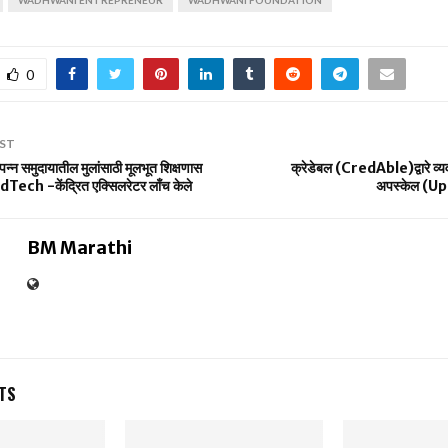
0
ST
न्न समुदायातील मुलांसाठी मूलभूत शिक्षणास
क्रेडेबल (CredAble)द्वारे व्
 EdTech -केंद्रित एक्सिलरेटर लाँच केले
अपस्केल (Up
BM Marathi
TS