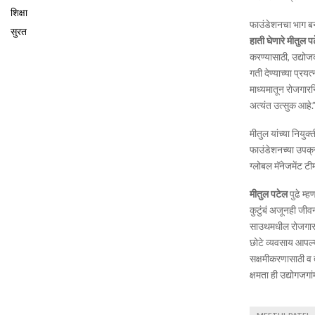
शिक्षा
फाउंडेशनचा भाग ब
सुरत
हाती घेणारे मीतुल 
करण्यासाठी, उद्योजक
गती देण्याच्या प्रय
माध्यमातून रोजगार
अत्यंत उत्सुक आहे.
मीतुल यांच्या नियुक
फाउंडेशनच्या उपक्र
ग्लोबल मॅनेजमेंट 
मीतुल पटेल
पुढे म्
कुटुंबं अजूनही जी
साउथमधील रोजगाराच्
छोटे व्यवसाय आपल्य
सक्षमीकरणासाठी व त
क्षमता ही उद्योगजगां
MEETUL PATEL