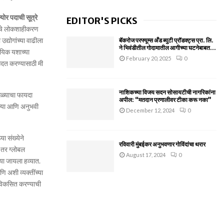
योर पदाची सूत्रे
EDITOR'S PICKS
धतेचे लोकशाहीकरण
द्योगांच्या वाढीला
बॅकरोज परफ्यूम्स अँड ब्युटी प्रॉडक्ट्स प्रा. लि.
ने भिवंडीतील गोदामातील आगीच्या घटनेबाबत...
मायिक यशाच्या
February 20, 2025
0
मदत करण्यासाठी मी
नाशिकच्या विजय सदन सोसायटीची नागरिकांना
सगळ्याचा फायदा
अपील: “मतदान प्रणालीवर टीका करू नका”
ेल्या आणि अनुभवी
December 12, 2024
0
ा संख्येने
रविवारी मुंबईकर अनुभवणार गोविंदांचा थरार
 तर ग्लोबल
August 17, 2024
0
्या जायला हव्यात.
ि अशी व्यक्तींच्या
 विकसित करण्याची