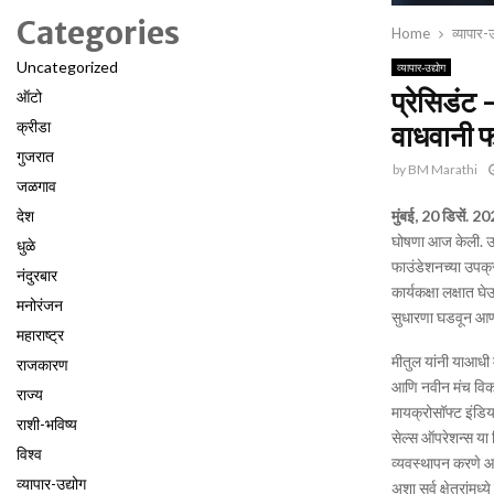
Categories
Home
व्यापार-उ
Uncategorized
व्यापार-उद्योग
प्रेसिडंट 
ऑटो
क्रीडा
वाधवानी 
गुजरात
by
BM Marathi
जळगाव
मुंबई,
20
डिसें. 2
देश
घोषणा आज केली. उद्
धुळे
फाउंडेशनच्या उपक्
नंदुरबार
कार्यकक्षा लक्षात घ
मनोरंजन
सुधारणा घडवून आणण्
महाराष्ट्र
मीतुल यांनी याआधी म
राजकारण
आणि नवीन मंच विकस
राज्य
मायक्रोसॉफ्ट इंडिय
राशी-भविष्य
सेल्स ऑपरेशन्स या व
विश्व
व्यवस्थापन करणे आण
व्यापार-उद्योग
अशा सर्व क्षेत्रांम