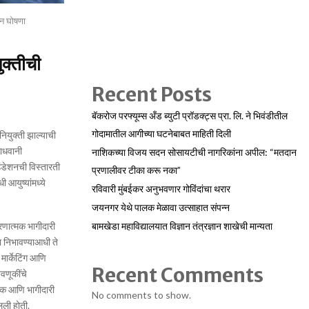
ून घोषणा
ुक्तीची
Recent Posts
बॅकरोज परफ्यूम्स अँड ब्युटी प्रॉडक्ट्स प्रा. लि. ने भिवंडीतील
गोदामातील आगीच्या घटनेबाबत माहिती दिली
नियुक्ती झाल्याची
वाधवानी
नाशिकच्या विजय सदन सोसायटीची नागरिकांना अपील: “मतदान
ंडेशनची विस्तारती
प्रणालीवर टीका करू नका”
 आयुष्यांमध्ये
रविवारी मुंबईकर अनुभवणार गोविंदांचा थरार
जयनगर येथे पालक मेळावा उत्साहात संपन्न
बामखेडा महाविद्यालयात विज्ञान तंत्रज्ञान शाखेची मान्यता
ोरणात्मक भागीदारी
ा निभावण्याआधी ते
मार्केटिंग आणि
Recent Comments
तवणूकींचे
ाहक आणि भागीदारी
No comments to show.
चलली होती.