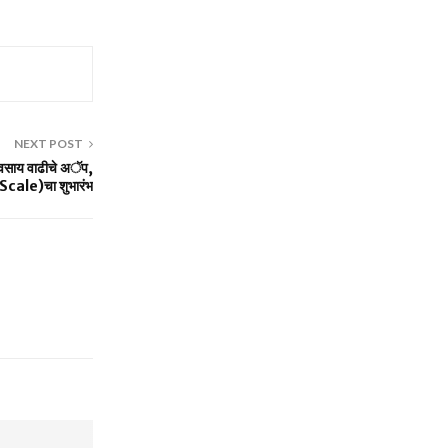
NEXT POST
यवसाय वाढीचे अॅप,
Scale)चा शुभारंभ