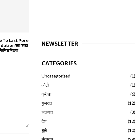
e To Last Pore
NEWSLETTER
dation सह फक्त
 फिनिश मिळवा
CATEGORIES
Uncategorized
(1)
ऑटो
(1)
क्रीडा
(6)
गुजरात
(12)
जळगाव
(3)
देश
(12)
धुळे
(10)
नंदुरबार
(29)