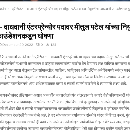
द्योग
प्रेसिडंट – वाधवानी एंटरप्रेन्योर पदावर मीतुल पटेल यांच्या नियुक्तीची वाधवानी फाउंडेशनकड
– वाधवानी एंटरप्रेन्योर पदावर मीतुल पटेल यांच्या निय
फाउंडेशनकडून घोषणा
December 20, 2022
0
125
022
:
वाधवानी फाउंडेशनने प्रेसिडंट – वाधवानी एंटरप्रेन्योरया महत्त्वाच्या पदावर मीतुल पटेलयांची 
योजकतेची उभारणी करण्यावर व छोट्या व्यवसायांच्या वाढीस वेग देण्यावर लक्ष केंद्रित करणाऱ्या 
रमांची धुरा आता मीतुल पटेल सांभाळतील. आशिया, आफ्रिका आणि लॅटीन अमेरिकेमध्ये सर्वत्र फाउ
ेऊन ही धोरणात्मक नियुक्ती करण्यात आली असून उच्च दर्जाच्या नोकऱ्या निर्माण करण्याच्या व लक्षावधी
याच्या फाउंडेशनचे ध्येय अधिक बळकट करणे व त्याची व्याप्ती वाढविणे हे त्यामागचे लक्ष्य आहे.
ायक्रोसॉफ्ट इंडियाच्या अद्याप अस्पर्शीत बाजारपेठांपर्यंत तंत्रज्ञानाचे फायदे पोहोचविण्यासाठी ध
ित करण्यास जबाबदार असलेल्या स्ट्रॅटेजिक ग्रोथ विभागाचे प्रमुखपद सांभाळले आहे. ही भूमिक
ाचे सीओओ होते व त्यांनी मायक्रोसॉफ्टच्या भारतातील उपकंपनीसाठी बिझनेस व प्रोडक्ट प्लानिंग, 
िभागांवर देखरेखीचे काम केले आहे. हे पद सांभाळताना त्यांच्यावर संस्थेचे धोरण निश्चित करणे, गुं
ि एकूणच समन्वय साधणे ही कामे सांभाळली व उद्योगक्षेत्र, सार्वजनिक क्षेत्र, छोटे व्यवसाय, ग्र
ध्ये परिवर्तनाला सामोऱ्या जाणाऱ्या मायक्रोसॉफ्टच्या पोर्टफोलिअोची वाढ होणाच्या दृष्टीने पावले उ