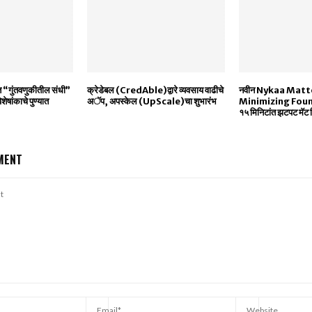
ित “गुंतवणुकीतील संधी”
क्रेडेबल (CredAble)द्वारे व्यवसाय वाढीचे
नवीन Nykaa Matt
शेषांकाचे पुण्यात
अॅप, अपस्केल (UpScale)चा शुभारंभ
Minimizing Foun
१५ मिनिटांत झटपट मॅट
MENT